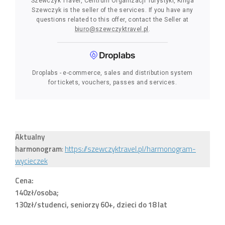
Aktualny
harmonogram
:
https://szewczyktravel.pl/harmonogram-
wycieczek
Cena:
140zł/osoba;
130zł/studenci, seniorzy 60+, dzieci do 18 lat