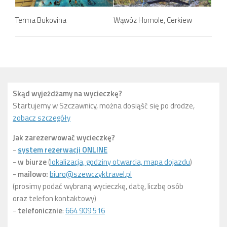
Terma Bukovina
Wąwóz Homole, Cerkiew
Skąd wyjeżdżamy na wycieczkę?
Startujemy w Szczawnicy, można dosiąść się po drodze,
zobacz szczegóły
Jak zarezerwować wycieczkę?
-
system rezerwacji ONLINE
-
w biurze
(
lokalizacja, godziny otwarcia, mapa dojazdu
)
-
mailowo:
biuro@szewczyktravel.pl
(prosimy podać wybraną wycieczkę, datę, liczbę osób
oraz telefon kontaktowy)
-
telefonicznie
:
664 909 516