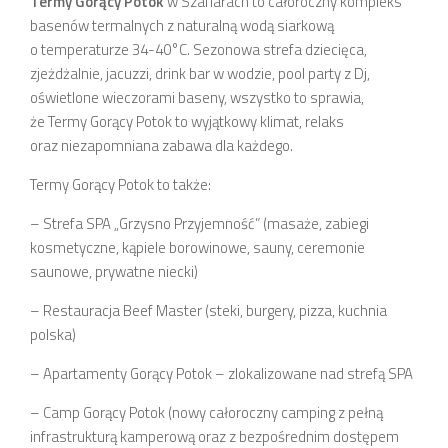
Termy Gorący Potok
w Szaflarach to całoroczny kompleks
basenów termalnych z naturalną wodą siarkową
o temperaturze 34-40°C. Sezonowa strefa dziecięca,
zjeżdżalnie, jacuzzi, drink bar w wodzie, pool party z Dj,
oświetlone wieczorami baseny, wszystko to sprawia,
że Termy Gorący Potok to wyjątkowy klimat, relaks
oraz niezapomniana zabawa dla każdego.
Termy Gorący Potok to także:
– Strefa SPA „Grzysno Przyjemność” (masaże, zabiegi
kosmetyczne, kąpiele borowinowe, sauny, ceremonie
saunowe, prywatne niecki)
– Restauracja Beef Master (steki, burgery, pizza, kuchnia
polska)
– Apartamenty Gorący Potok – zlokalizowane nad strefą SPA
– Camp Gorący Potok (nowy całoroczny camping z pełną
infrastrukturą kamperową oraz z bezpośrednim dostępem