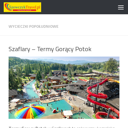
Przeskocz do treści
WYCIECZKI POPOŁUDNIOWE
Szaflary – Termy Gorący Potok