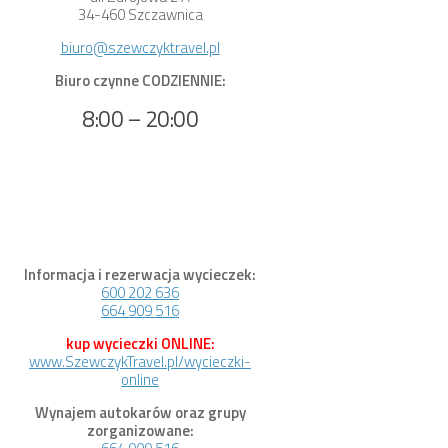
34-460 Szczawnica
biuro@szewczyktravel.pl
Biuro czynne CODZIENNIE:
8:00 – 20:00
Informacja i rezerwacja wycieczek:
600 202 636
664 909 516
kup wycieczki ONLINE:
www.SzewczykTravel.pl/wycieczki-
online
Wynajem autokarów oraz grupy
zorganizowane: