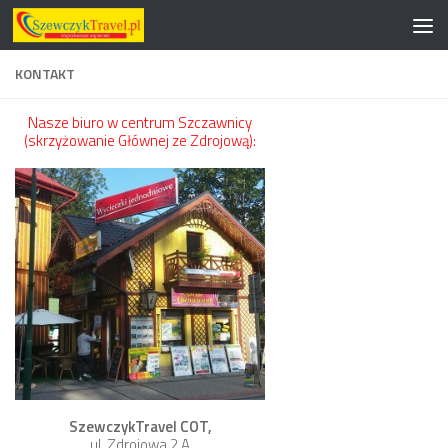
Przeskocz do treści
KONTAKT
Nasze biuro w centrum Szczawnicy
(skrzyżowanie Głównej ze Zdrojową):
SzewczykTravel COT,
ul. Zdrojowa 2 A