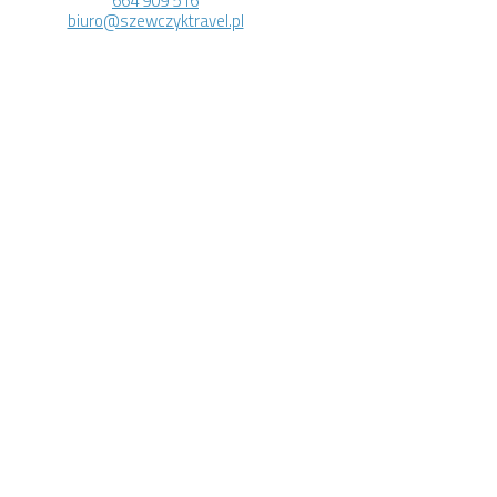
664 909 516
biuro@szewczyktravel.pl