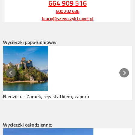
664 909 516
600 202 636
biuro@szewczyktravel.pl
Wycieczki popołudniowe:
Niedzica – Zamek, rejs statkiem, zapora
T
Wycieczki całodzienne: