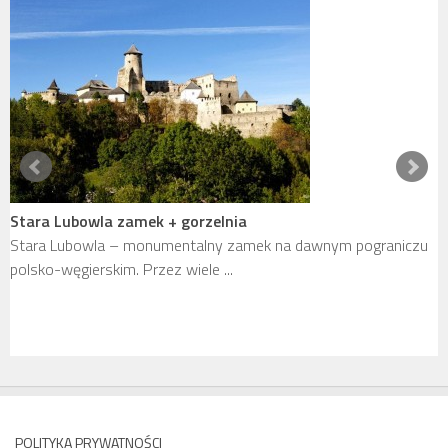
Stara Lubowla zamek + gorzelnia
Stara Lubowla – monumentalny zamek na dawnym pograniczu
polsko-węgierskim. Przez wiele ...
P
Z
z
POLITYKA PRYWATNOŚCI