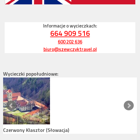
Informacje o wycieczkach:
664 909 516
600 202 636
biuro@szewczyktravel.pl
Wycieczki popołudniowe:
Czerwony Klasztor (Słowacja)
P