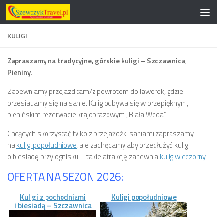
Przeskocz do treści
KULIGI
Zapraszamy na tradycyjne, górskie kuligi – Szczawnica,
Pieniny.
Zapewniamy przejazd tam/z powrotem do Jaworek, gdzie
przesiadamy się na sanie. Kulig odbywa się w przepięknym,
pienińskim rezerwacie krajobrazowym „Biała Woda”.
Chcących skorzystać tylko z przejażdżki saniami zapraszamy
na
kuligi popołudniowe
, ale zachęcamy aby przedłużyć kulig
o biesiadę przy ognisku – takie atrakcję zapewnia
kulig wieczorny
.
OFERTA NA SEZON 2026:
Kuligi z pochodniami
Kuligi popołudniowe
i biesiadą – Szczawnica