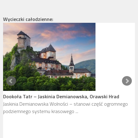
Wycieczki całodzienne:
Dookoła Tatr – Jaskinia Demianowska, Orawski Hrad
Jaskinia Demianowska Wolności – stanowi część ogromnego
podziemnego systemu krasowego ...
Z
Z
a