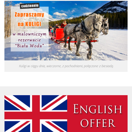
Kuligi w ciągu dnia, wieczorne, z pochodniami, połączone z biesiadą.