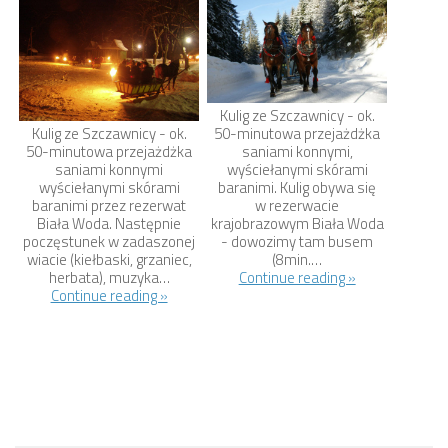
Kulig ze Szczawnicy - ok.
Kulig ze Szczawnicy - ok.
50-minutowa przejażdżka
50-minutowa przejażdżka
saniami konnymi,
saniami konnymi
wyściełanymi skórami
wyściełanymi skórami
baranimi. Kulig obywa się
baranimi przez rezerwat
w rezerwacie
Biała Woda. Następnie
krajobrazowym Biała Woda
poczęstunek w zadaszonej
- dowozimy tam busem
wiacie (kiełbaski, grzaniec,
(8min.…
herbata), muzyka…
Continue reading »
Continue reading »