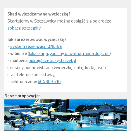
Skąd wyjeżdżamy na wycieczkę?
Startujemy w Szczawnicy, można dosiąść się po drodze,
zobacz szczegóły
Jak zarezerwować wycieczkę?
-
system rezerwacji ONLINE
-
w biurze
(
lokalizacja, godziny otwarcia, mapa dojazdu
)
-
mailowo:
biuro@szewczyktravel.pl
(prosimy podać wybraną wycieczkę, datę, liczbę osób
oraz telefon kontaktowy)
-
telefonicznie
:
664 909 516
Nasze propozycje: