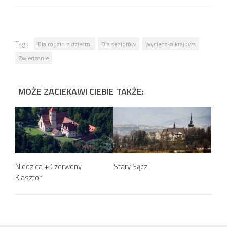
Tagi:
Dla rodzin z dziećmi
Dla seniorów
Wycieczka krajowa
Zwiedzanie
MOŻE ZACIEKAWI CIEBIE TAKŻE:
Niedzica + Czerwony
Stary Sącz
Klasztor