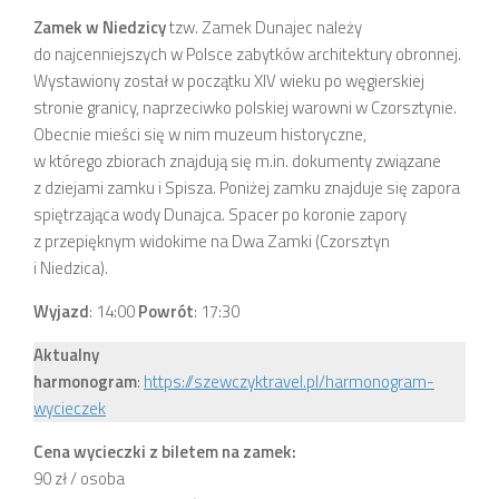
Zamek w Niedzicy
tzw. Zamek Dunajec należy
do najcenniejszych w Polsce zabytków architektury obronnej.
Wystawiony został w początku XIV wieku po węgierskiej
stronie granicy, naprzeciwko polskiej warowni w Czorsztynie.
Obecnie mieści się w nim muzeum historyczne,
w którego zbiorach znajdują się m.in. dokumenty związane
z dziejami zamku i Spisza. Poniżej zamku znajduje się zapora
spiętrzająca wody Dunajca. Spacer po koronie zapory
z przepięknym widokime na Dwa Zamki (Czorsztyn
i Niedzica).
Wyjazd
: 14:00
Powrót
: 17:30
Aktualny
harmonogram
:
https://szewczyktravel.pl/harmonogram-
wycieczek
Cena wycieczki z biletem na zamek:
90 zł / osoba