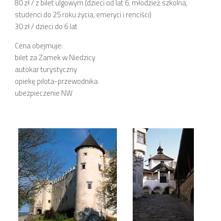
80 zł / z bilet ulgowym (dzieci od lat 6, młodzież szkolna,
studenci do 25 roku życia, emeryci i renciści)
30 zł / dzieci do 6 lat
Cena obejmuje:
bilet za Zamek w Niedzicy
autokar turystyczny
opiekę pilota-przewodnika
ubezpieczenie NW