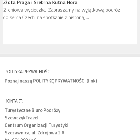
a
na wyjątkową podróż
ią, ...
Miszkolc – baseny w grotach, Koszy
Miszkolc – baseny termalne w jaskiniac
Prawie 700 ...
POLITYKA PRYWATNOŚCI
Poznaj naszą
POLITYKĘ PRYWATNOŚCI (link)
KONTAKT:
Turystyczne Biuro Podróży
SzewczykTravel
Centrum Organizacji Turystyki
Szczawnica, ul. Zdrojowa 2 A