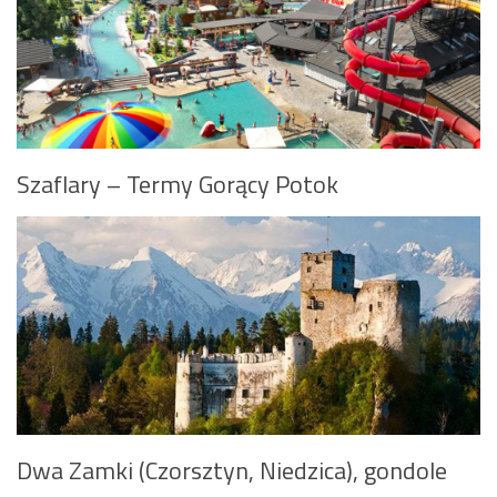
Szaflary – Termy Gorący Potok
Dwa Zamki (Czorsztyn, Niedzica), gondole