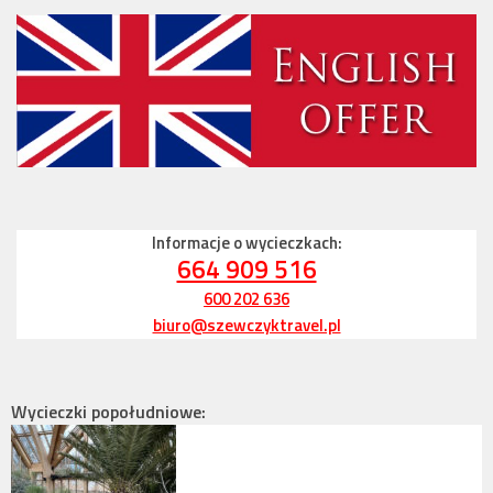
Informacje o wycieczkach:
664 909 516
600 202 636
biuro@szewczyktravel.pl
Wycieczki popołudniowe: