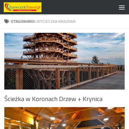
Przeskocz do treści
OTAGOWANO:
WYCIECZKA KRAJOWA
Ścieżka w Koronach Drzew + Krynica