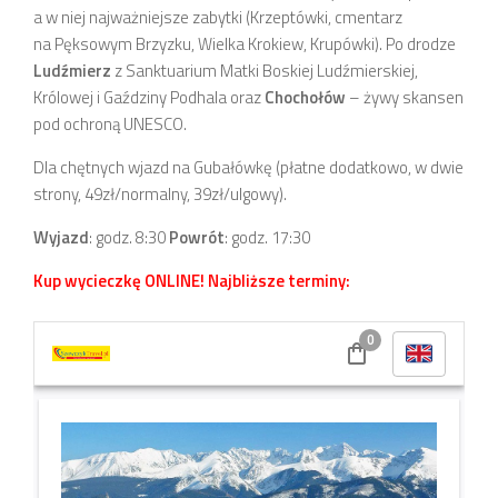
a w niej najważniejsze zabytki (Krzeptówki, cmentarz
na Pęksowym Brzyzku, Wielka Krokiew, Krupówki). Po drodze
Ludźmierz
z Sanktuarium Matki Boskiej Ludźmierskiej,
Królowej i Gaździny Podhala oraz
Chochołów
– żywy skansen
pod ochroną UNESCO.
Dla chętnych wjazd na Gubałówkę (płatne dodatkowo, w dwie
strony, 49zł/normalny, 39zł/ulgowy).
Wyjazd
: godz. 8:30
Powrót
: godz. 17:30
Kup wycieczkę ONLINE! Najbliższe terminy: