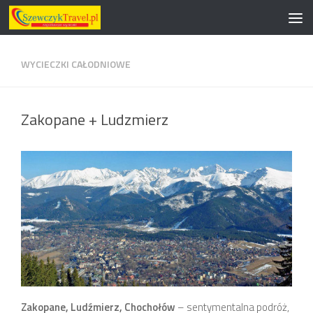
Przeskocz do treści
WYCIECZKI CAŁODNIOWE
Zakopane + Ludzmierz
Zakopane, Ludźmierz, Chochołów
– sentymentalna podróż,