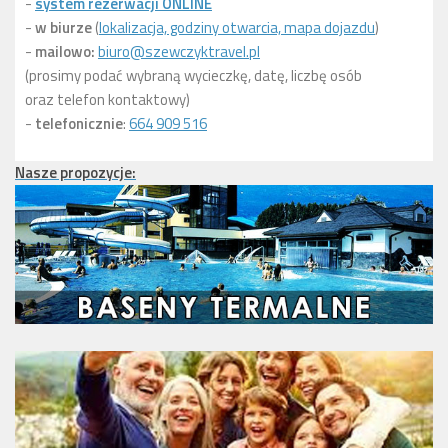
-
system rezerwacji ONLINE
-
w biurze
(
lokalizacja, godziny otwarcia, mapa dojazdu
)
-
mailowo:
biuro@szewczyktravel.pl
(prosimy podać wybraną wycieczkę, datę, liczbę osób
oraz telefon kontaktowy)
-
telefonicznie
:
664 909 516
Nasze propozycje: