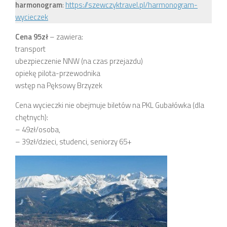
harmonogram
:
https://szewczyktravel.pl/harmonogram-
wycieczek
Cena 95zł
– zawiera:
transport
ubezpieczenie NNW (na czas przejazdu)
opiekę pilota-przewodnika
wstęp na Pęksowy Brzyzek
Cena wycieczki nie obejmuje biletów na PKL Gubałówka (dla
chętnych):
– 49zł/osoba,
– 39zł/dzieci, studenci, seniorzy 65+