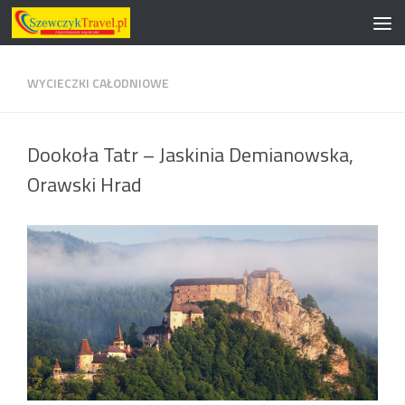
Przeskocz do treści
WYCIECZKI CAŁODNIOWE
Dookoła Tatr – Jaskinia Demianowska,
Orawski Hrad