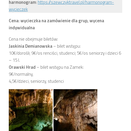
harmonogram
:
https://szewczyktravel.pl/harmonogram-
wycieczek
Cena: wycieczka na zamówienie dla grup, wycena
indywidualna
Cena nie obejmuje biletów:
Jaskinia Demianowska
– bilet wstępu:
10€/dorośli; 9€/os renciści, studenci; 5€/os seniorzy i dzieci 6
– 15 l.
Orawski Hrad
– bilet wstępu na Zamek:
9€/normalny,
4,5€/dzieci, seniorzy, studenci